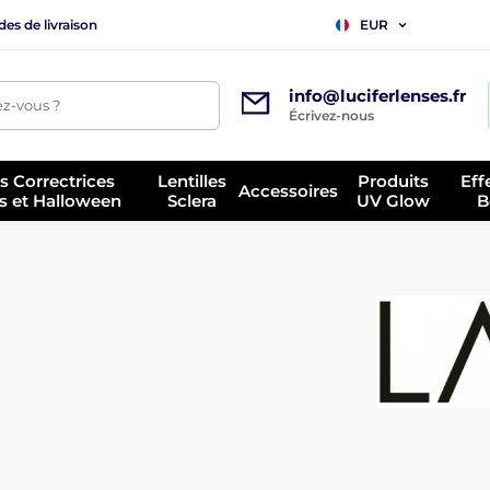
es de livraison
EUR
info@luciferlenses.fr
z-vous ?
Écrivez-nous
es Correctrices
Lentilles
Produits
Eff
Accessoires
s et Halloween
Sclera
UV Glow
B