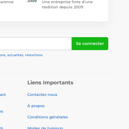
arence
Une entreprise forte d'une
tradition depuis 2009
Se connecter
ns, actualités, réductions
s
Liens Importants
tact
Contactez-nous
À propos
es
Conditions générales
es
Modes de livraison