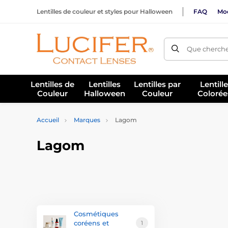
Lentilles de couleur et styles pour Halloween
FAQ
Mod
Que cherche
Lentilles de
Lentilles
Lentilles par
Lentill
Couleur
Halloween
Couleur
Colorée
Accueil
Marques
Lagom
Lagom
Cosmétiques
coréens et
1