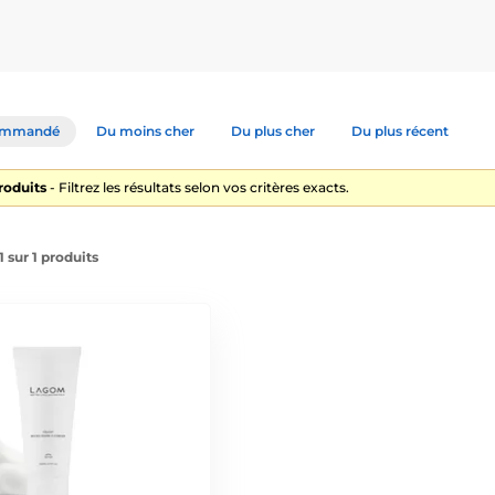
ommandé
Du moins cher
Du plus cher
Du plus récent
roduits
- Filtrez les résultats selon vos critères exacts.
1 sur 1 produits