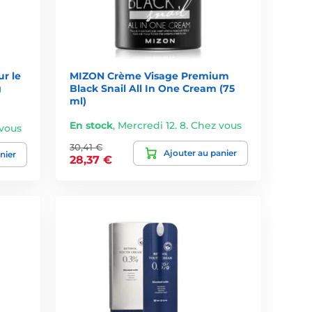
ge efficace
.
r le
MIZON Crème Visage Premium
g
Black Snail All In One Cream (75
nt à tous les types de peau, même les plus sensibles.
ml)
En stock
,
Mercredi 12. 8. Chez vous
 vous
matin et soir.
30,41 €
Ajouter au panier
nier
28,37 €
ne.