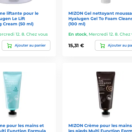
irritants inutiles.
 liftante pour le
MIZON Gel nettoyant moussa
ugen Le Lift
Hyalugen Gel To Foam Clean
g Cream (50 ml)
(100 ml)
prix abordable.
rcredi 12. 8. Chez vous
En stock
,
Mercredi 12. 8. Chez
utôt que des effets temporaires, ce qui en fait une marque adopt
15,31 €
Ajouter au panier
Ajouter au pa
tre routine
e Ampoule pour régénérer.
t protéger.
.
s visibles en quelques semaines seulement.
e pour les mains et
MIZON Crème pour les mains
ulti Function Formula
les pieds Multi Function For