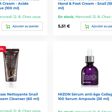
t Cream - Acide
Hand & Foot Cream - Snail (1
aute qualité et résultats concrets. Que vous recherchiez une hydra
e (100 ml)
ml)
a cosmétique coréenne Mizon est un véritable investissement da
rcredi 12. 8. Chez vous
En stock
,
Mercredi 12. 8. Chez
5,51 €
Ajouter au panier
Ajouter au pa
5%
se Nettoyante Snail
MIZON Sérum anti-âge Colla
Foam Cleanser (60 ml)
100 Serum Ampoule (30 ml)
rcredi 12. 8. Chez vous
En stock
,
Mercredi 12. 8. Chez