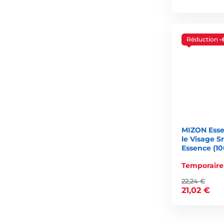
Réduction
-
MIZON Esse
le Visage S
Essence (10
Temporaire
22,24 €
21,02 €