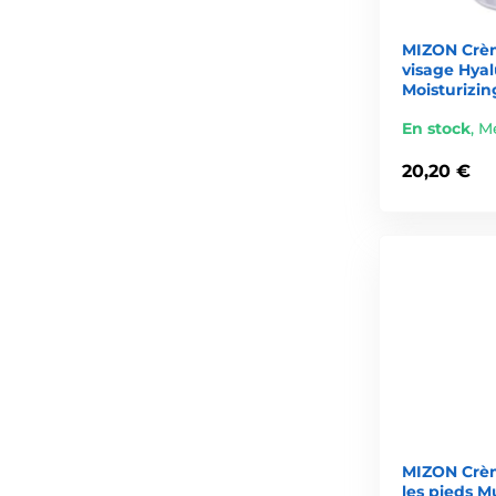
Ingrédients soigneusement sélectionnés
sans agents 
MIZON Crème
visage Hyal
Gamme variée
adaptée à tous les besoins cutanés.
Moisturizin
Excellent rapport qualité-prix
– des soins premium à 
En stock
,
Me
Mizon privilégie une
amélioration durable de la peau
pl
20,20 €
Comment intégrer Mizon dans vo
Nettoyage
– avec une mousse ou un gel doux.
Tonique
– pour préparer la peau à recevoir les actifs.
Sérum/Ampoule
– par exemple Snail Repair Intensiv
Crème
– All In One Snail Repair Cream pour hydrater e
Masque
– 1 à 2 fois par semaine pour un soin renforcé
Une utilisation régulière permet d’obtenir des résultat
MIZON Crèm
les pieds M