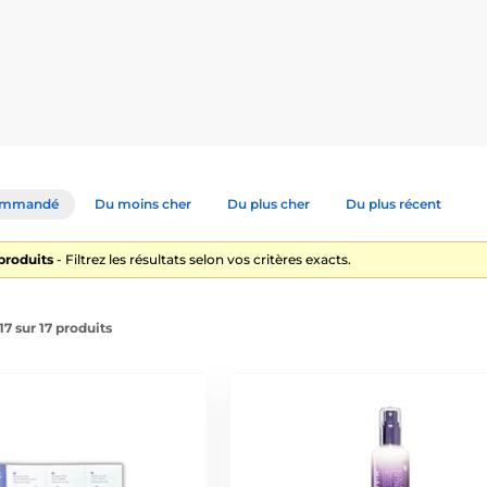
roposer des soins de la peau qui allient les dernières avancées s
, la marque met l’accent sur
des formules de qualité supérieure, u
a cosmétique ne doit pas seulement embellir, mais aussi
renforcer 
ommandé
Du moins cher
Du plus cher
Du plus récent
’escargot
produits
- Filtrez les résultats selon vos critères exacts.
tilisation de la
mucine d’escargot
(Snail Secretion Filtrate), prése
aluronique et antioxydants
, ce qui lui permet de :
17 sur 17 produits