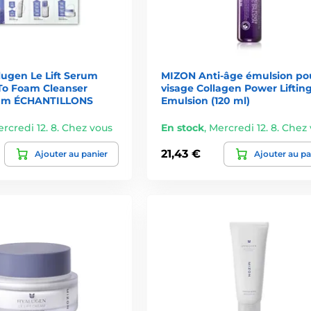
s les âges, en particulier ceux qui recherchent une
solution anti-â
olument
ugen Le Lift Serum
MIZON Anti-âge émulsion pou
To Foam Cleanser
visage Collagen Power Liftin
ifie le teint, réduit les imperfections et lisse les ridules. Convie
am ÉCHANTILLONS
Emulsion (120 ml)
rcredi 12. 8. Chez vous
En stock
,
Mercredi 12. 8. Chez
t d’hydratation. Sa texture fluide pénètre rapidement et s’utilise 
21,43 €
Ajouter au panier
Ajouter au pa
lasticité et redéfinit les contours du visage.
iner ou apaiser la peau – un geste parfait à intégrer chaque semai