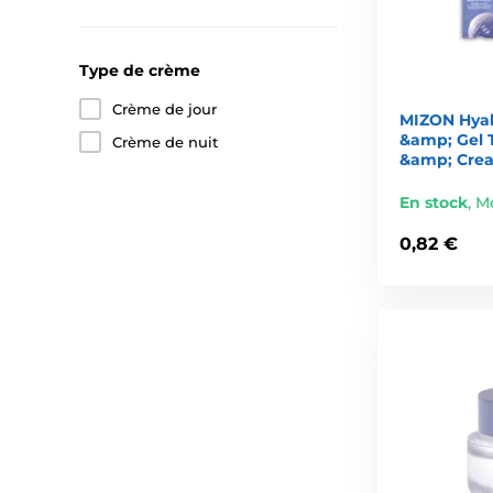
Les soins à la mucine d’escargot de Mizon séduisent tou
Produits Mizon à découvrir abs
Type de crème
1. Mizon All In One Snail Repair Cream
Crème de jour
MIZON Hyal
&amp; Gel 
Crème de nuit
Crème légère contenant 92 % de mucine d’escargot, qui un
&amp; Cre
2. Mizon Snail Repair Intensive Ampoule
En stock
,
Me
Sérum concentré qui apporte un supplément de nutrition e
0,82 €
3. Mizon Collagen Power Lifting Cream
Crème raffermissante au collagène marin qui améliore l’é
4. Masques visage Mizon
Large gamme de
masques en tissu
pour hydrater, illum
Pourquoi choisir Mizon ?
Efficacité prouvée
et reconnue dans le monde entier.