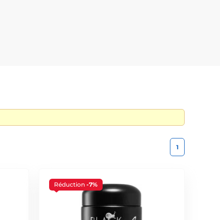
cientifiques aux rituels de beauté coréens
ne application simple et un excellent rapport qualité-
la santé de la peau
, soutenir ses fonctions naturelles et
nte dans de nombreux best-sellers. Cet ingrédient
1
Réduction
-7%