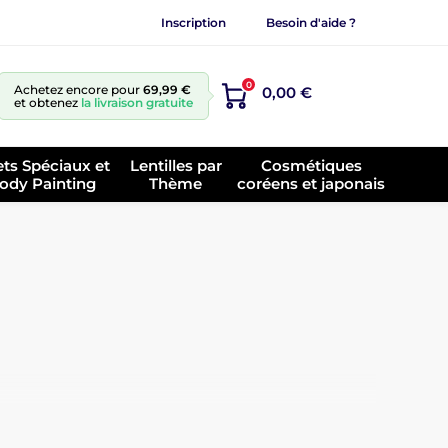
Inscription
Besoin d'aide ?
0
Achetez encore pour
69,99 €
0,00 €
et obtenez
la livraison gratuite
ets Spéciaux et
Lentilles par
Cosmétiques
ody Painting
Thème
coréens et japonais
ute qualité et ses résultats visibles. Parmi les
 marque a pour mission de développer des soins qui