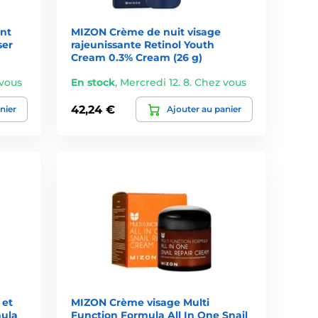
nt
MIZON Crème de nuit visage
ser
rajeunissante Retinol Youth
Cream 0.3% Cream (26 g)
 vous
En stock
,
Mercredi 12. 8. Chez vous
ée par de nombreuses routines beauté quotidiennes.
42,24 €
nier
Ajouter au panier
 et
MIZON Crème visage Multi
mula
Function Formula All In One Snail