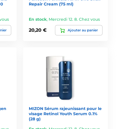
00
Repair Cream (75 ml)
tation intense, un effet anti-âge ou une solution pour
ns une peau saine et éclatante – et votre peau vous
 vous
En stock
,
Mercredi 12. 8. Chez vous
20,20 €
nier
Ajouter au panier
gen
MIZON Sérum rajeunissant pour le
visage Retinol Youth Serum 0.1%
(28 g)
 vous
En stock
,
Mercredi 12. 8. Chez vous