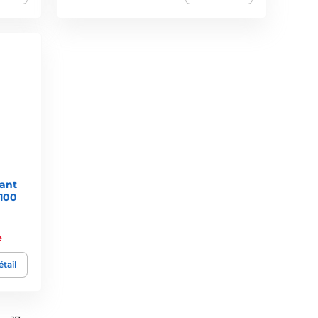
ant
(100
e
tail