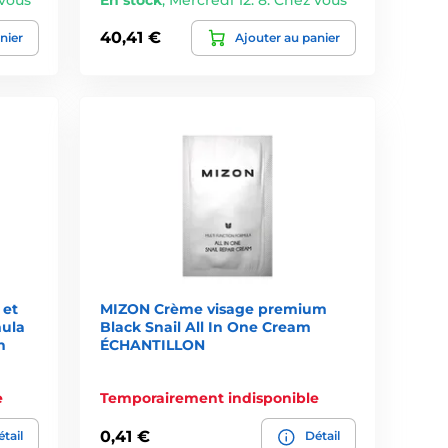
40,41 €
nier
Ajouter au panier
 et
MIZON Crème visage premium
mula
Black Snail All In One Cream
n
ÉCHANTILLON
e
Temporairement indisponible
0,41 €
tail
Détail