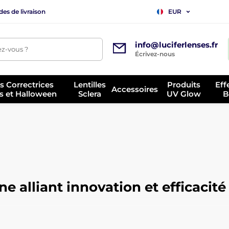
es de livraison
EUR
info@luciferlenses.fr
z-vous ?
Écrivez-nous
es Correctrices
Lentilles
Produits
Eff
Accessoires
s et Halloween
Sclera
UV Glow
B
 alliant innovation et efficacité
mateurs à travers le monde grâce à ses formules innovantes, sa ha
oix. Créée par une équipe de scientifiques et de formulateurs, la
nologie de pointe, ingrédients éprouvés et savoir-faire minutieux.