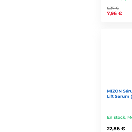
8,37 €
7,96 €
MIZON Séru
Lift Serum 
En stock
,
Me
22,86 €