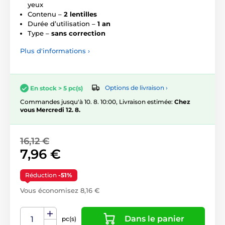
yeux
Contenu –
2 lentilles
Durée d’utilisation –
1 an
Type –
sans correction
Plus d'informations ›
Options de livraison ›
En stock > 5 pc(s)
Commandes jusqu'à 10. 8. 10:00, Livraison estimée:
Chez
vous Mercredi 12. 8.
16,12 €
7,96 €
Réduction
-51%
Vous économisez 8,16 €
Dans le panier
pc(s)