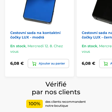
Cestovní sada na kontaktní
Cestovní sada n
čočky LUX - modrá
čočky LUX - čer
En stock
,
Mercredi 12. 8. Chez
En stock
,
Mercred
vous
vous
6,08 €
6,08 €
Ajouter au panier
A
Vérifié
par nos clients
des clients recommandent
100%
notre boutique