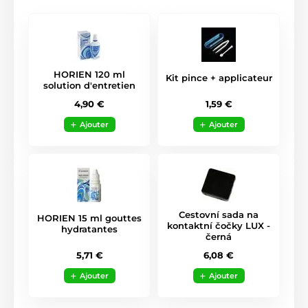
HORIEN 120 ml
Kit pince + applicateur
solution d'entretien
1,59 €
4,90 €
Ajouter
Ajouter
Cestovní sada na
HORIEN 15 ml gouttes
kontaktní čočky LUX -
hydratantes
černá
5,71 €
6,08 €
Ajouter
Ajouter