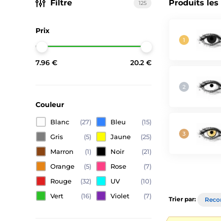
Filtre
Produits les
125
Prix
7.96 €
20.2 €
Couleur
Blanc
(27)
Bleu
(15)
Gris
(5)
Jaune
(25)
Marron
(1)
Noir
(21)
Orange
(5)
Rose
(7)
Rouge
(32)
UV
(10)
Vert
(16)
Violet
(7)
Trier par:
Rec