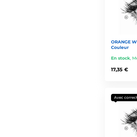
ORANGE WE
Couleur
En stock
,
Me
17,35 €
Avec correc