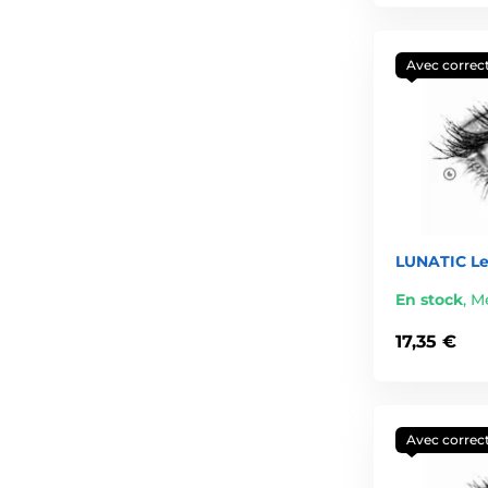
Avec correc
LUNATIC Len
En stock
,
Me
17,35 €
Avec correc