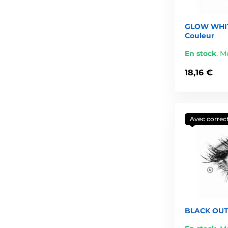
GLOW WHITE
Couleur
En stock
,
Me
18,16 €
Avec correc
BLACK OUT 