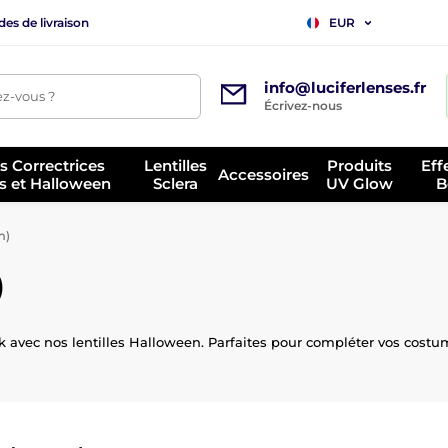
es de livraison
EUR
info@luciferlenses.fr
z-vous ?
Écrivez-nous
es Correctrices
Lentilles
Produits
Eff
Accessoires
s et Halloween
Sclera
UV Glow
B
m)
)
ok avec nos lentilles Halloween. Parfaites pour compléter vos cost