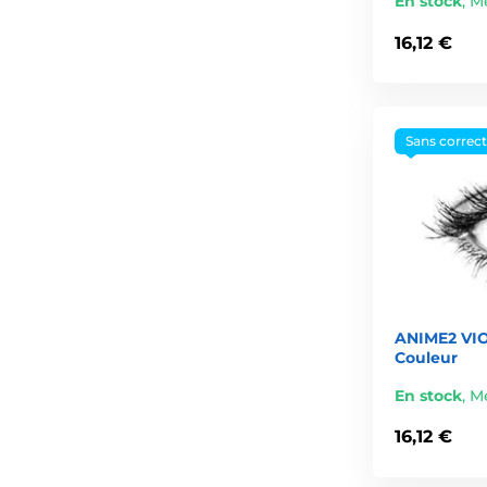
En stock
,
Me
16,12 €
Sans correc
ANIME2 VIO
Couleur
En stock
,
Me
16,12 €