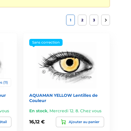
1
2
3
Sans correction
s (11)
eur
AQUAMAN YELLOW Lentilles de
Couleur
 vous
En stock
,
Mercredi 12. 8. Chez vous
16,12 €
tail
Ajouter au panier