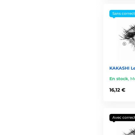
Sans correc
KAKASHI Le
En stock
,
Me
16,12 €
Avec correc