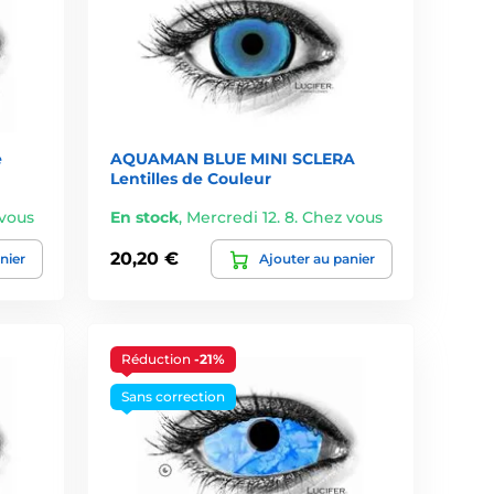
e
AQUAMAN BLUE MINI SCLERA
Lentilles de Couleur
 vous
En stock
,
Mercredi 12. 8. Chez vous
20,20 €
nier
Ajouter au panier
Réduction
-21%
Sans correction