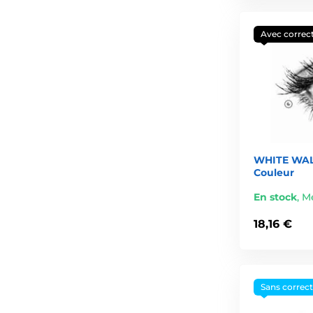
Avec correc
WHITE WALK
Couleur
En stock
,
Me
18,16 €
Sans correc