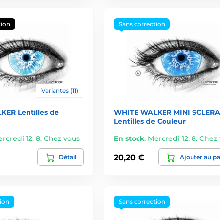
tion
Sans correction
Variantes (11)
ER Lentilles de
WHITE WALKER MINI SCLERA
Lentilles de Couleur
rcredi 12. 8. Chez vous
En stock
,
Mercredi 12. 8. Chez
20,20 €
Détail
Ajouter au pa
tion
Sans correction