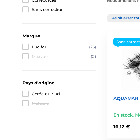
Correctrices
Nous affichons 1-
Sans correction
Réinitialiser tou
Marque
Sans correc
Lucifer
(25)
Maxvue
(0)
Pays d'origine
Corée du Sud
AQUAMAN Le
Malaisie
En stock
,
Me
16,12 €