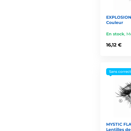
EXPLOSION 
Couleur
En stock
,
Me
16,12 €
Sans correc
MYSTIC FL
Lentilles d