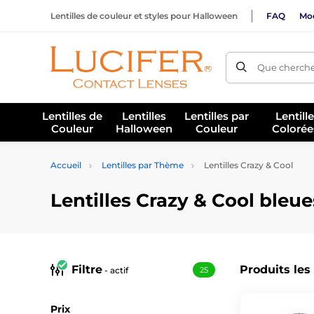
Lentilles de couleur et styles pour Halloween
FAQ
Mod
Que cherche
Lentilles de
Lentilles
Lentilles par
Lentill
Couleur
Halloween
Couleur
Colorée
Accueil
Lentilles par Thème
Lentilles Crazy & Cool
Lentilles Crazy & Cool bleue
Filtre
Produits les
- actif
25
Prix