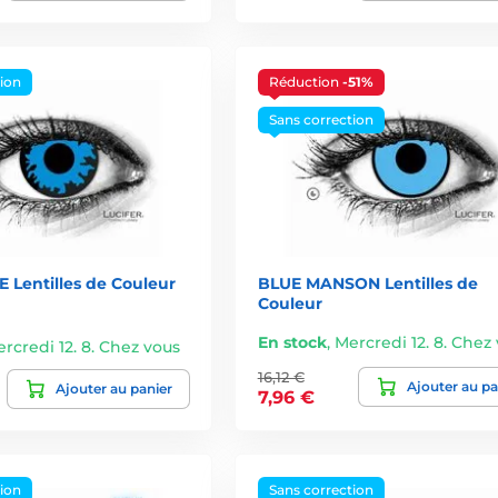
tion
Réduction
-51%
Sans correction
 Lentilles de Couleur
BLUE MANSON Lentilles de
Couleur
En stock
,
Mercredi 12. 8. Chez
rcredi 12. 8. Chez vous
16,12 €
Ajouter au pa
Ajouter au panier
7,96 €
tion
Sans correction