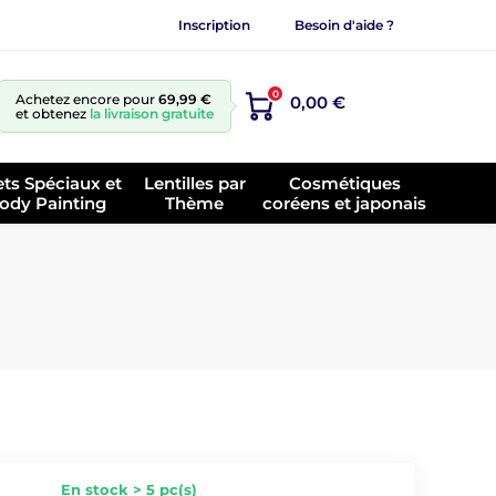
Inscription
Besoin d'aide ?
0
Achetez encore pour
69,99 €
0,00 €
et obtenez
la livraison gratuite
ets Spéciaux et
Lentilles par
Cosmétiques
ody Painting
Thème
coréens et japonais
En stock > 5 pc(s)