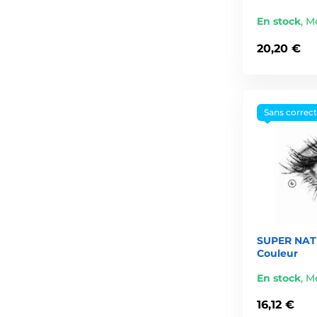
En stock
,
Me
20,20 €
Sans correc
SUPER NATU
Couleur
En stock
,
Me
16,12 €