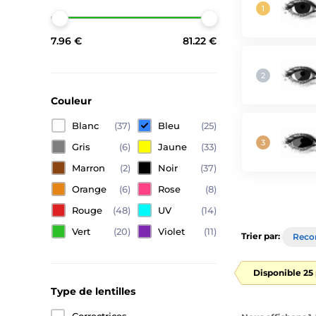
7.96 €
81.22 €
Couleur
Blanc
(37)
Bleu
(25)
Gris
(6)
Jaune
(33)
Marron
(2)
Noir
(37)
Orange
(6)
Rose
(8)
Rouge
(48)
UV
(14)
Vert
(20)
Violet
(11)
Trier par:
Rec
Disponible 25
Type de lentilles