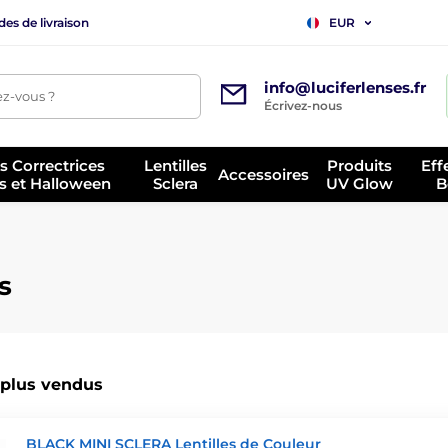
es de livraison
EUR
info@luciferlenses.fr
z-vous ?
Écrivez-nous
es Correctrices
Lentilles
Produits
Eff
Accessoires
s et Halloween
Sclera
UV Glow
B
s
 plus vendus
BLACK MINI SCLERA Lentilles de Couleur