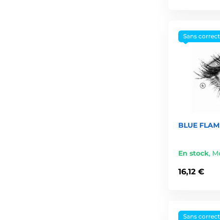
Sans correc
BLUE FLAME
En stock
,
Me
16,12 €
Sans correc