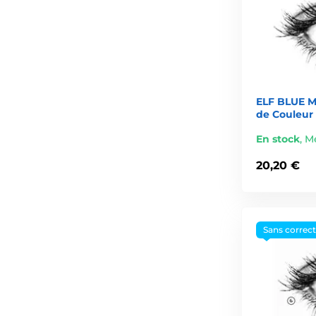
ELF BLUE M
de Couleur
En stock
,
Me
20,20 €
Sans correc