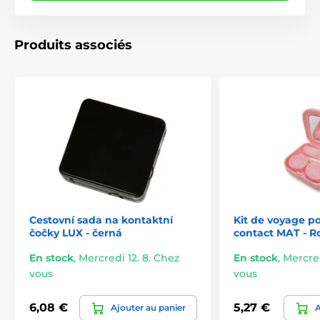
Produits associés
Cestovní sada na kontaktní
Kit de voyage po
čočky LUX - černá
contact MAT - R
En stock
,
Mercredi 12. 8. Chez
En stock
,
Mercred
vous
vous
6,08 €
5,27 €
Ajouter au panier
A