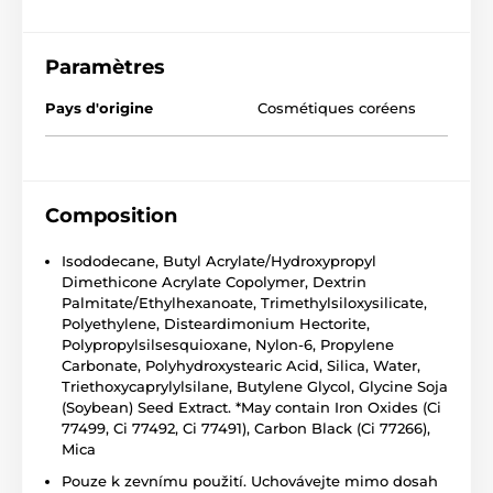
Paramètres
Pays d'origine
Cosmétiques coréens
Composition
Isododecane, Butyl Acrylate/Hydroxypropyl
Dimethicone Acrylate Copolymer, Dextrin
Palmitate/Ethylhexanoate, Trimethylsiloxysilicate,
Polyethylene, Disteardimonium Hectorite,
Polypropylsilsesquioxane, Nylon-6, Propylene
Carbonate, Polyhydroxystearic Acid, Silica, Water,
Triethoxycaprylylsilane, Butylene Glycol, Glycine Soja
(Soybean) Seed Extract. *May contain Iron Oxides (Ci
77499, Ci 77492, Ci 77491), Carbon Black (Ci 77266),
Mica
Pouze k zevnímu použití. Uchovávejte mimo dosah