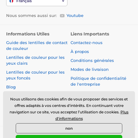
Français
Nous sommes aussi sur:
Youtube
Informations Utiles
Liens Importants
Guide des lentilles de contact
Contactez-nous
de couleur
À propos
Lentilles de couleur pour les
Conditions générales
yeux clairs
Modes de livraison
Lentilles de couleur pour les
yeux foncés
Politique de confidentialité
de l'entreprise
Blog
Réclamations et Rétractation
du Contrat
Nous utilisons des cookies afin de vous proposer des services et
offres adaptés à vos centres d'intérêts. En continuant votre
Sécurité et qualité sans
navigation sur ce site, vous acceptez l’utilisation de cookies.
Plus
compromis
d'informations
non
© 2026 www.luciferlenses.fr ⦁ Boutique en ligne créée par