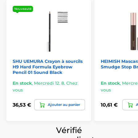
Nouveauté
SHU UEMURA Crayon à sourcils
HEIMISH Mascar
H9 Hard Formula Eyebrow
Smudge Stop B
Pencil 01 Sound Black
En stock
,
Mercredi 12. 8. Chez
En stock
,
Mercred
vous
vous
36,53 €
10,61 €
Ajouter au panier
A
Vérifié