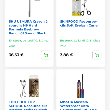
SHU UEMURA Crayon à
SKINFOOD Recourbe-
sourcils H9 Hard
cils Soft Eyelash Curler
Formula Eyebrow
Pencil 01 Sound Black
En stock
,
Le lundi 10. 8. Chez
En stock
,
Le lundi 10. 8. Chez
vous
vous
36,53 €
3,88 €
TOO COOL FOR
MISSHA Mascara
SCHOOL Recourbe-cils
Waterproof Ultra
Artclass Artist Eyelash
Powerproof Curling &