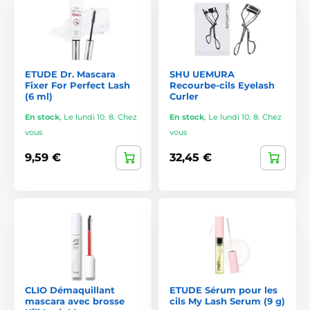
Maquillage des yeux : délicat,
simple et longue tenue
Le style K-beauty et J-beauty vise à souligner la forme
ETUDE Dr. Mascara
SHU UEMURA
naturelle de l’œil, plutôt que de la redessiner de manière
Fixer For Perfect Lash
Recourbe-cils Eyelash
marquée.
(6 ml)
Curler
En stock
,
Le lundi 10. 8. Chez
En stock
,
Le lundi 10. 8. Chez
Eyeliner
vous
vous
Pointes ultra-fines
pour des traits discrets et précis
9,59 €
32,45 €
Formules à séchage rapide et longue tenue
Souvent à base d’eau, légères et agréables sur la paupière
Les eyeliners japonais sont réputés pour leur tenue
exceptionnelle et leur résistance au transfert.
Fards à paupières
Teintes douces et naturelles
, idéales pour un maquillage
CLIO Démaquillant
ETUDE Sérum pour les
mascara avec brosse
cils My Lash Serum (9 g)
quotidien