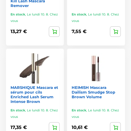
Kill Lash Mascara
Remover
Textures légères et facilement estompables
En stock
,
Le lundi 10. 8. Chez
En stock
,
Le lundi 10. 8. Chez
Souvent enrichis d’ingrédients hydratants ou apaisants
vous
vous
13,27 €
7,55 €
À qui s’adressent les produits
asiatiques pour les yeux ?
À celles et ceux qui recherchent un look
naturel et soigné
Aux yeux sensibles ou aux porteurs de lentilles
À ceux qui veulent un maquillage
longue tenue et anti-
bavure
MARSHIQUE Mascara et
HEIMISH Mascara
sérum pour cils
Dailism Smudge Stop
Aux adeptes du maquillage précis et minimaliste
Enriched Lash Serum
Brown Volume
Intense Brown
En stock
,
Le lundi 10. 8. Chez
En stock
,
Le lundi 10. 8. Chez
vous
vous
17,35 €
10,61 €