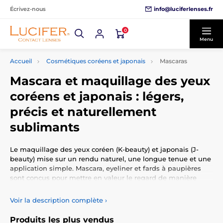
info@luciferlenses.fr
Écrivez-nous
0
Menu
Accueil
Cosmétiques coréens et japonais
Mascaras
Mascara et maquillage des yeux
coréens et japonais : légers,
précis et naturellement
sublimants
Le maquillage des yeux coréen (K-beauty) et japonais (J-
beauty) mise sur un rendu naturel, une longue tenue et une
application simple. Mascara, eyeliner et fards à paupières
sont conçus pour mettre en valeur le regard de manière
douce, nette et sans alourdir.
Voir la description complète
›
Mascara : longueur, courbure
Produits les plus vendus