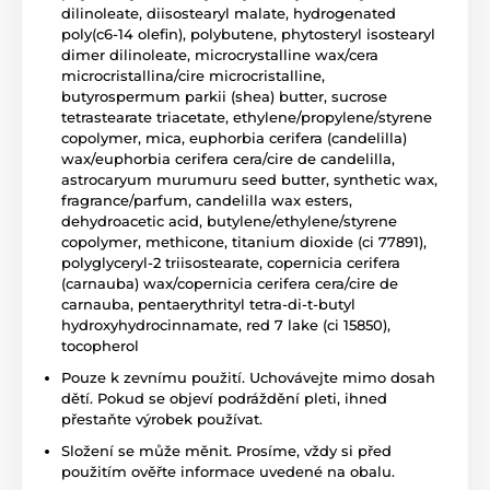
dilinoleate, diisostearyl malate, hydrogenated
poly(c6-14 olefin), polybutene, phytosteryl isostearyl
dimer dilinoleate, microcrystalline wax/cera
microcristallina/cire microcristalline,
butyrospermum parkii (shea) butter, sucrose
tetrastearate triacetate, ethylene/propylene/styrene
copolymer, mica, euphorbia cerifera (candelilla)
wax/euphorbia cerifera cera/cire de candelilla,
astrocaryum murumuru seed butter, synthetic wax,
fragrance/parfum, candelilla wax esters,
dehydroacetic acid, butylene/ethylene/styrene
copolymer, methicone, titanium dioxide (ci 77891),
polyglyceryl-2 triisostearate, copernicia cerifera
(carnauba) wax/copernicia cerifera cera/cire de
carnauba, pentaerythrityl tetra-di-t-butyl
hydroxyhydrocinnamate, red 7 lake (ci 15850),
tocopherol
Pouze k zevnímu použití. Uchovávejte mimo dosah
dětí. Pokud se objeví podráždění pleti, ihned
přestaňte výrobek používat.
Složení se může měnit. Prosíme, vždy si před
použitím ověřte informace uvedené na obalu.