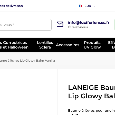
es de livraison
EUR
info@luciferlenses.fr
z-vous ?
Écrivez-nous
es Correctrices
Lentilles
Produits
Eff
Accessoires
s et Halloween
Sclera
UV Glow
B
e à lèvres Lip Glowy Balm Vanilla
LANEIGE Baum
Lip Glowy Ba
Baume à lèvres pour une
h