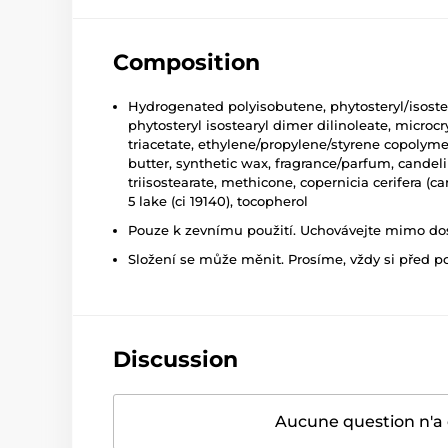
Composition
Hydrogenated polyisobutene, phytosteryl/isostear
phytosteryl isostearyl dimer dilinoleate, microcr
triacetate, ethylene/propylene/styrene copolyme
butter, synthetic wax, fragrance/parfum, candeli
triisostearate, methicone, copernicia cerifera (
5 lake (ci 19140), tocopherol
Pouze k zevnímu použití. Uchovávejte mimo dosa
Složení se může měnit. Prosíme, vždy si před p
Discussion
Aucune question n'a 