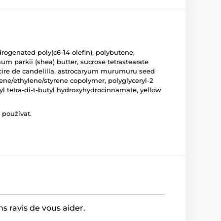
drogenated poly(c6-14 olefin), polybutene,
mum parkii (shea) butter, sucrose tetrastearate
a/cire de candelilla, astrocaryum murumuru seed
ylene/ethylene/styrene copolymer, polyglyceryl-2
tyl tetra-di-t-butyl hydroxyhydrocinnamate, yellow
 používat.
 ravis de vous aider.