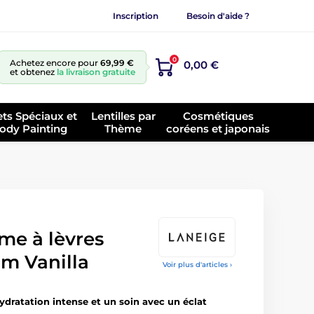
Inscription
Besoin d'aide ?
0
Achetez encore pour
69,99 €
0,00 €
et obtenez
la livraison gratuite
ets Spéciaux et
Lentilles par
Cosmétiques
ody Painting
Thème
coréens et japonais
e à lèvres
lm Vanilla
Voir plus d'articles ›
ydratation intense et un soin avec un éclat