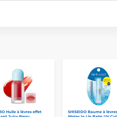
 Huile à lèvres effet
SHISEIDO Baume à lèvre
ant Juicy Berry
Water In Lip Balm UV Cut