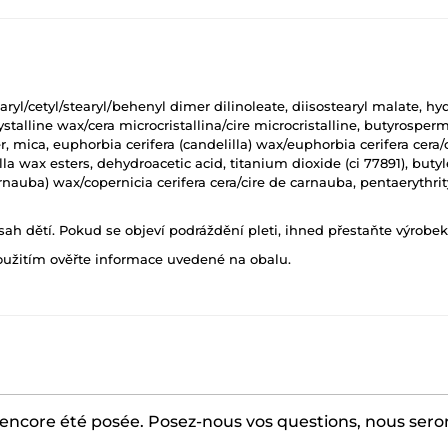
yl/cetyl/stearyl/behenyl dimer dilinoleate, diisostearyl malate, hy
ystalline wax/cera microcristallina/cire microcristalline, butyrosper
r, mica, euphorbia cerifera (candelilla) wax/euphorbia cerifera cer
lla wax esters, dehydroacetic acid, titanium dioxide (ci 77891), but
carnauba) wax/copernicia cerifera cera/cire de carnauba, pentaerythri
h dětí. Pokud se objeví podráždění pleti, ihned přestaňte výrobek
oužitím ověřte informace uvedené na obalu.
encore été posée. Posez-nous vos questions, nous serons