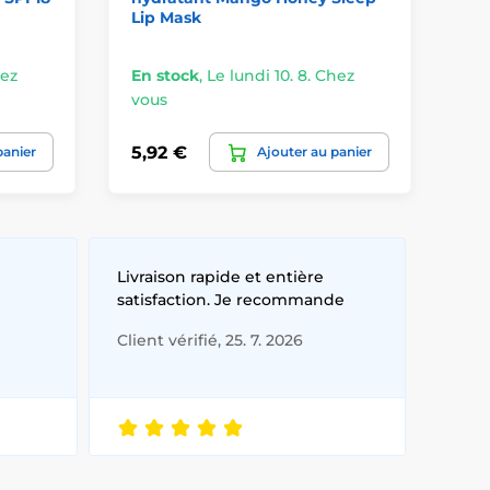
Lip Mask
Ma
hez
En stock
,
Le lundi 10. 8. Chez
En
vous
vo
5,92 €
22
panier
Ajouter au panier
Livraison rapide et entière
satisfaction. Je recommande
Client vérifié, 25. 7. 2026