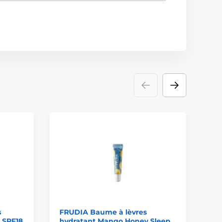
s
FRUDIA Baume à lèvres
LA
 SPF18
hydratant Mango Honey Sleep
nu