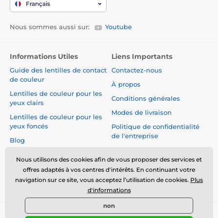
Français
Nous sommes aussi sur:
Youtube
Informations Utiles
Liens Importants
Guide des lentilles de contact
Contactez-nous
de couleur
À propos
Lentilles de couleur pour les
Conditions générales
yeux clairs
Modes de livraison
Lentilles de couleur pour les
yeux foncés
Politique de confidentialité
de l'entreprise
Blog
Réclamations et Rétractation
du Contrat
Nous utilisons des cookies afin de vous proposer des services et
offres adaptés à vos centres d'intérêts. En continuant votre
Sécurité et qualité sans
navigation sur ce site, vous acceptez l’utilisation de cookies.
Plus
compromis
d'informations
non
© 2026 www.luciferlenses.fr ⦁ Boutique en ligne créée par