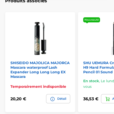
Produits associés
Nouveauté
SHISEIDO MAJOLICA MAJORCA
SHU UEMURA Cra
Mascara waterproof Lash
H9 Hard Formul
Expander Long Long Long EX
Pencil 01 Sound
Mascara
En stock
,
Le lund
Temporairement indisponible
vous
20,20 €
36,53 €
Détail
A