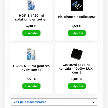
HORIEN 120 ml
Kit pince + applicateur
solution d'entretien
1,59 €
4,90 €
Ajouter
Ajouter
Cestovní sada na
HORIEN 15 ml gouttes
kontaktní čočky LUX -
hydratantes
černá
5,71 €
6,08 €
Ajouter
Ajouter
Voir plus d'accessoires