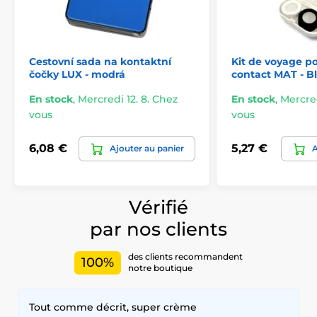
Cestovní sada na kontaktní
Kit de voyage po
čočky LUX - modrá
contact MAT - B
En stock
,
Mercredi 12. 8. Chez
En stock
,
Mercred
vous
vous
6,08 €
5,27 €
Ajouter au panier
A
Vérifié
par nos clients
des clients recommandent
100%
notre boutique
Tout comme décrit, super crème