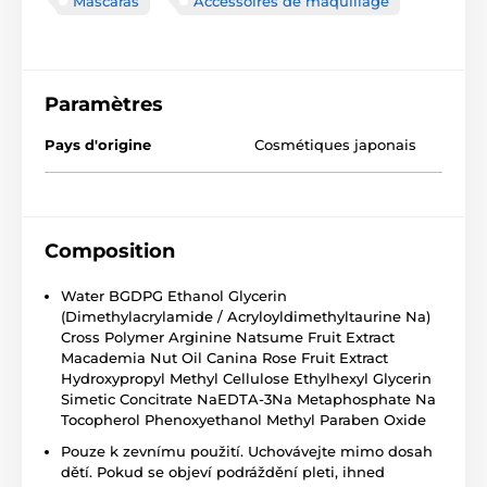
Mascaras
Accessoires de maquillage
Paramètres
Pays d'origine
Cosmétiques japonais
Composition
Water BGDPG Ethanol Glycerin
(Dimethylacrylamide / Acryloyldimethyltaurine Na)
Cross Polymer Arginine Natsume Fruit Extract
Macademia Nut Oil Canina Rose Fruit Extract
Hydroxypropyl Methyl Cellulose Ethylhexyl Glycerin
Simetic Concitrate NaEDTA-3Na Metaphosphate Na
Tocopherol Phenoxyethanol Methyl Paraben Oxide
Pouze k zevnímu použití. Uchovávejte mimo dosah
dětí. Pokud se objeví podráždění pleti, ihned