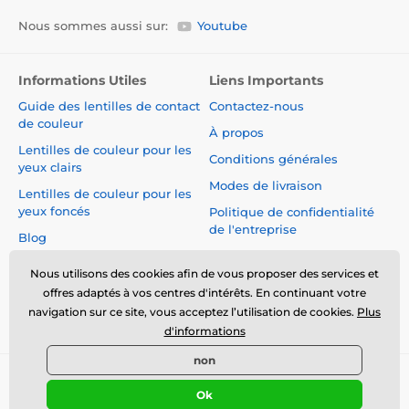
Nous sommes aussi sur:
Youtube
Informations Utiles
Liens Importants
Guide des lentilles de contact
Contactez-nous
de couleur
À propos
Lentilles de couleur pour les
Conditions générales
yeux clairs
Modes de livraison
Lentilles de couleur pour les
yeux foncés
Politique de confidentialité
de l'entreprise
Blog
Réclamations et Rétractation
du Contrat
Nous utilisons des cookies afin de vous proposer des services et
offres adaptés à vos centres d'intérêts. En continuant votre
Sécurité et qualité sans
navigation sur ce site, vous acceptez l’utilisation de cookies.
Plus
compromis
d'informations
non
© 2026 www.luciferlenses.fr ⦁ Boutique en ligne créée par
Ok
SIMPLIA.cz