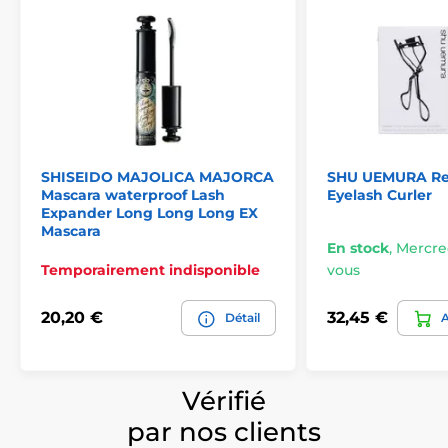
SHISEIDO MAJOLICA MAJORCA
SHU UEMURA Rec
Mascara waterproof Lash
Eyelash Curler
Expander Long Long Long EX
Mascara
En stock
,
Mercred
Temporairement indisponible
vous
20,20 €
32,45 €
Détail
A
Vérifié
par nos clients