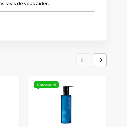
 ravis de vous aider.
Nouveauté
R