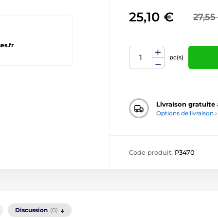
25,10 €
27,55
es.fr
pc(s)
Livraison gratuite
Options de livraison ›
Code produit:
P3470
Discussion
(0)