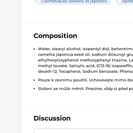
Cosmétiques coréens et japonais
Aprè
Composition
Water, stearyl alcohol, isopentyl diol, behentr
camellia japonica seed oil, sodium dilauroyl glu
ethylhexyloxyphenol methoxyphenyl triazine, Lac
methyl taurate, Salicylic acid, (C13-16) isopara
deceth-12, Tocopherol, Sodium benzoate, Pheno
Pouze k zevnímu použití. Uchovávejte mimo dosa
Složení se může měnit. Prosíme, vždy si před p
Discussion