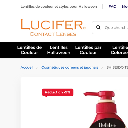
Lentilles de couleur et styles pour Halloween
FAQ
Mod
Que cherche
Lentilles de
Lentilles
Lentilles par
Lentill
Couleur
Halloween
Couleur
Colorée
Accueil
Cosmétiques coréens et japonais
SHISEIDO TS
Réduction
-9%