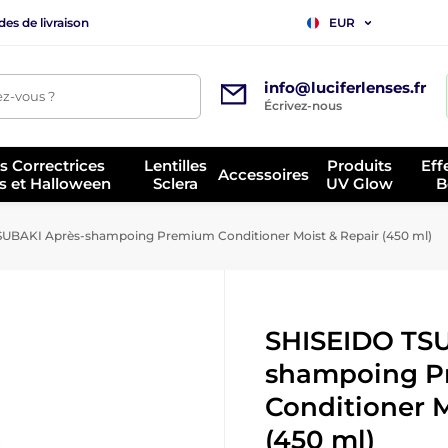
es de livraison
EUR
info@luciferlenses.fr
z-vous ?
Écrivez-nous
es Correctrices
Lentilles
Produits
Eff
Accessoires
s et Halloween
Sclera
UV Glow
B
UBAKI Après-shampoing Premium Conditioner Moist & Repair (450 ml)
SHISEIDO TSU
shampoing 
Conditioner M
(450 ml)