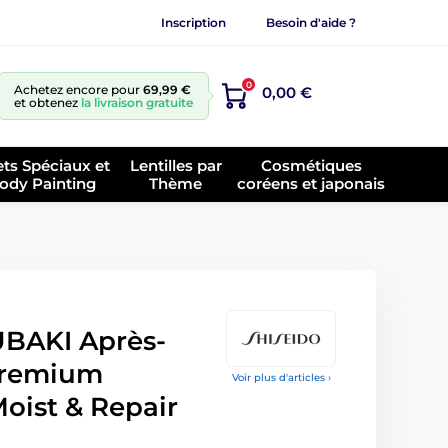
Inscription
Besoin d'aide ?
0
Achetez encore pour
69,99 €
0,00 €
et obtenez
la livraison gratuite
ets Spéciaux et
Lentilles par
Cosmétiques
ody Painting
Thème
coréens et japonais
BAKI Après-
Premium
Voir plus d'articles ›
oist & Repair