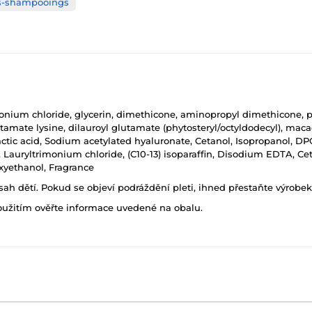
s-shampooings
imonium chloride, glycerin, dimethicone, aminopropyl dimethicone, p
tamate lysine, dilauroyl glutamate (phytosteryl/octyldodecyl), maca
tic acid, Sodium acetylated hyaluronate, Cetanol, Isopropanol, DPG
ffin, Lauryltrimonium chloride, (C10-13) isoparaffin, Disodium EDTA
xyethanol, Fragrance
h dětí. Pokud se objeví podráždění pleti, ihned přestaňte výrobek
oužitím ověřte informace uvedené na obalu.