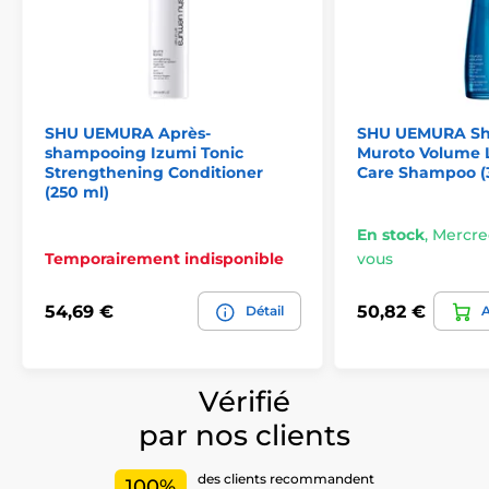
SHU UEMURA Après-
SHU UEMURA S
shampooing Izumi Tonic
Muroto Volume 
Strengthening Conditioner
Care Shampoo (
(250 ml)
En stock
,
Mercred
Temporairement indisponible
vous
54,69 €
50,82 €
Détail
A
Vérifié
par nos clients
des clients recommandent
100%