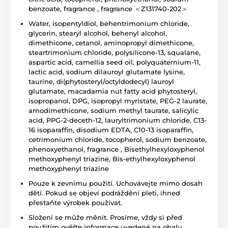
benzoate, fragrance , fragrance ＜Z131740-202＞
Water, isopentyldiol, behentrimonium chloride,
glycerin, stearyl alcohol, behenyl alcohol,
dimethicone, cetanol, aminopropyl dimethicone,
steartrimonium chloride, polysilicone-13, squalane,
aspartic acid, camellia seed oil, polyquaternium-11,
lactic acid, sodium dilauroyl glutamate lysine,
taurine, di(phytosteryl/octyldodecyl) lauroyl
glutamate, macadamia nut fatty acid phytosteryl,
isopropanol, DPG, isopropyl myristate, PEG-2 laurate,
amodimethicone, sodium methyl taurate, salicylic
acid, PPG-2-deceth-12, lauryltrimonium chloride, C13-
16 isoparaffin, disodium EDTA, C10-13 isoparaffin,
cetrimonium chloride, tocopherol, sodium benzoate,
phenoxyethanol, fragrance , Bisethylhexyloxyphenol
methoxyphenyl triazine, Bis-ethylhexyloxyphenol
methoxyphenyl triazine
Pouze k zevnímu použití. Uchovávejte mimo dosah
dětí. Pokud se objeví podráždění pleti, ihned
přestaňte výrobek používat.
Složení se může měnit. Prosíme, vždy si před
použitím ověřte informace uvedené na obalu.