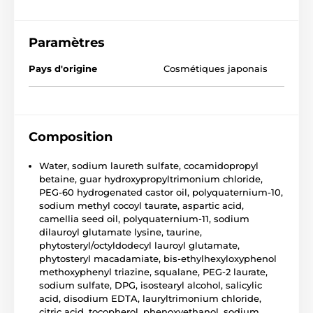
Paramètres
Pays d'origine
Cosmétiques japonais
Composition
Water, sodium laureth sulfate, cocamidopropyl
betaine, guar hydroxypropyltrimonium chloride,
PEG-60 hydrogenated castor oil, polyquaternium-10,
sodium methyl cocoyl taurate, aspartic acid,
camellia seed oil, polyquaternium-11, sodium
dilauroyl glutamate lysine, taurine,
phytosteryl/octyldodecyl lauroyl glutamate,
phytosteryl macadamiate, bis-ethylhexyloxyphenol
methoxyphenyl triazine, squalane, PEG-2 laurate,
sodium sulfate, DPG, isostearyl alcohol, salicylic
acid, disodium EDTA, lauryltrimonium chloride,
citric acid, tocopherol, phenoxyethanol, sodium