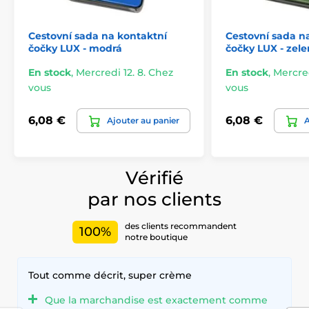
Cestovní sada na kontaktní
Cestovní sada n
čočky LUX - modrá
čočky LUX - zel
En stock
,
Mercredi 12. 8. Chez
En stock
,
Mercred
vous
vous
6,08 €
6,08 €
Ajouter au panier
A
Vérifié
par nos clients
des clients recommandent
100%
notre boutique
Tout comme décrit, super crème
Que la marchandise est exactement comme