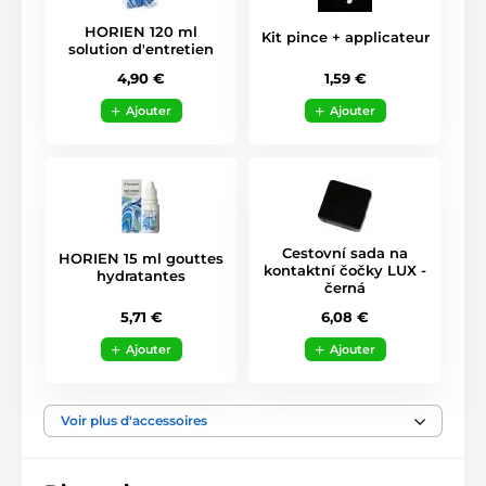
HORIEN 120 ml
Kit pince + applicateur
solution d'entretien
1,59 €
4,90 €
Ajouter
Ajouter
Cestovní sada na
HORIEN 15 ml gouttes
kontaktní čočky LUX -
hydratantes
černá
5,71 €
6,08 €
Ajouter
Ajouter
Voir plus d'accessoires